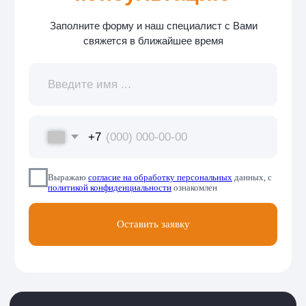
Основное
Услуги
О компании
Расчетный центр
Услуги
Работа с должниками
Отзывы
Кейсы
Статьи
Контакты
8 (495) 120 77-47
info@epo-gkh.ru
Реквизиты организации
© Все права защищены. ООО «Единый правовой оператор
ЖКХ», работающее под товарным знаком «Единый
Правовый Центр», 2026
Политика конфиденциальности
Согласие на обработку персональных данных